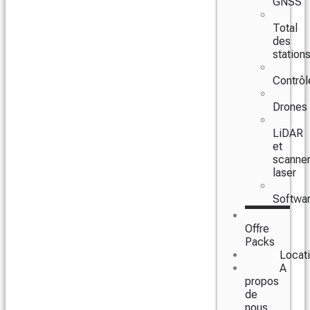
GNSS
Total
des
station
Contrôl
Drones
LiDAR
et
scanne
laser
Softwa
Offre
Packs
Locat
A
propos
de
nous