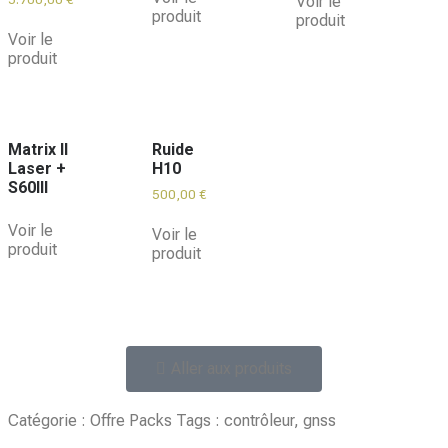
Voir le
produit
produit
Voir le
produit
Matrix II
Ruide
Laser +
H10
S60III
500,00
€
Voir le
Voir le
produit
produit
Aller aux produits
Catégorie :
Offre Packs
Tags :
contrôleur
,
gnss