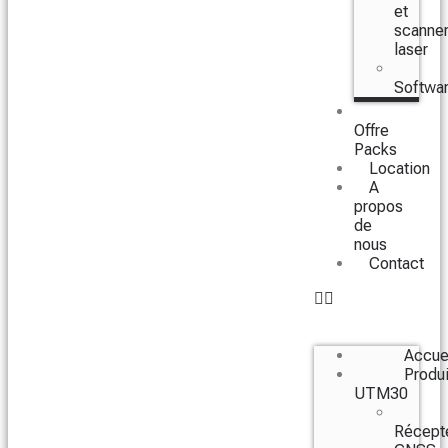
et
scanne
laser
Softwa
Offre
Packs
Location
A
propos
de
nous
Contact
Accue
Produi
UTM30
Récept