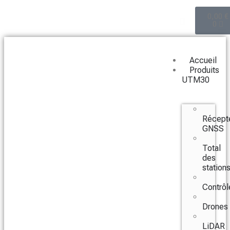
0,00
€
0
Accueil
Produits
UTM30
Récept
GNSS
Total
des
station
Contrôl
Drones
LiDAR