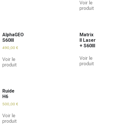
Voir le
produit
AlphaGEO
Matrix
S60III
II Laser
+ S60III
490,00
€
Voir le
Voir le
produit
produit
Ruide
H6
500,00
€
Voir le
produit