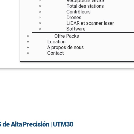
Récepteurs GNSS
Total des stations
Contrôleurs
Drones
LiDAR et scanner laser
Software
Offre Packs
Location
A propos de nous
Contact
S de Alta Precisión | UTM30