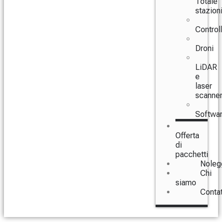
Totale
stazion
Controll
Droni
LiDAR
e
laser
scanne
Softwa
Offerta
di
pacchetti
Noleg
Chi
siamo
Conta