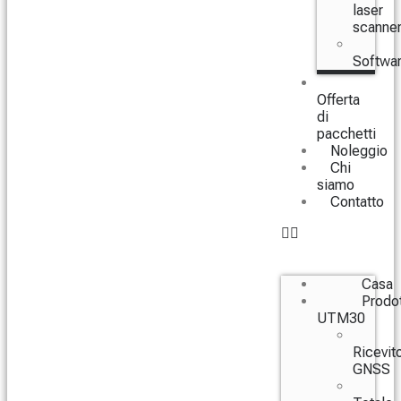
laser
scanne
Softwa
Offerta
di
pacchetti
Noleggio
Chi
siamo
Contatto
Casa
Prodot
UTM30
Ricevito
GNSS