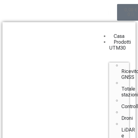
0,00
€
0
Casa
Prodotti
UTM30
Ricevito
GNSS
Totale
stazion
Controll
Droni
LiDAR
e