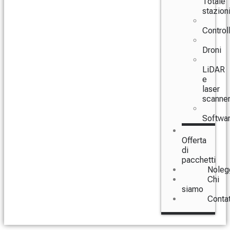
Totale
stazion
Controll
Droni
LiDAR
e
laser
scanne
Softwa
Offerta
di
pacchetti
Noleg
Chi
siamo
Conta