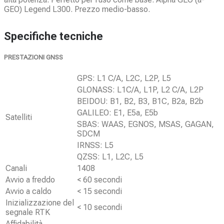
GEO) Legend L300. Prezzo medio-basso.
Specifiche tecniche
PRESTAZIONI GNSS
GPS: L1 C/A, L2C, L2P, L5
GLONASS: L1C/A, L1P, L2 C/A, L2P
BEIDOU: B1, B2, B3, B1C, B2a, B2b
GALILEO: E1, E5a, E5b
Satelliti
SBAS: WAAS, EGNOS, MSAS, GAGAN,
SDCM
IRNSS: L5
QZSS: L1, L2C, L5
Canali
1408
Avvio a freddo
< 60 secondi
Avvio a caldo
< 15 secondi
Inizializzazione del
< 10 secondi
segnale RTK
Affidabilità