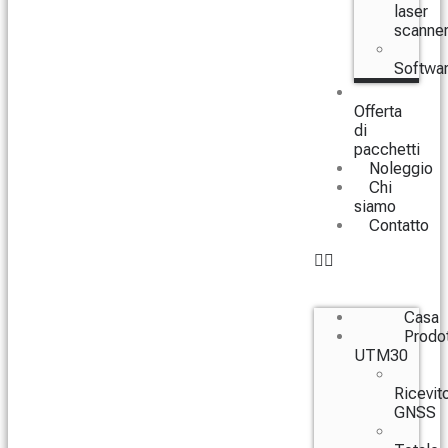
laser
scanne
Softwa
Offerta
di
pacchetti
Noleggio
Chi
siamo
Contatto
Casa
Prodot
UTM30
Ricevito
GNSS