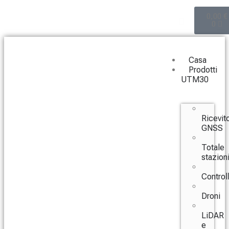
0,00
€
0
Casa
Prodotti
UTM30
Ricevito
GNSS
Totale
stazion
Controll
Droni
LiDAR
e