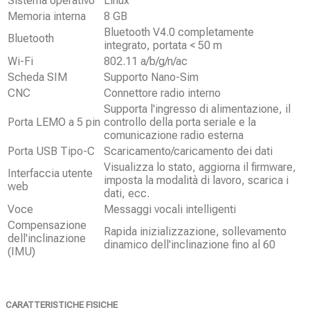
Sistema operativo
Linux
Memoria interna
8 GB
Bluetooth V4.0 completamente
Bluetooth
integrato, portata < 50 m
Wi-Fi
802.11 a/b/g/n/ac
Scheda SIM
Supporto Nano-Sim
CNC
Connettore radio interno
Supporta l'ingresso di alimentazione, il
Porta LEMO a 5 pin
controllo della porta seriale e la
comunicazione radio esterna
Porta USB Tipo-C
Scaricamento/caricamento dei dati
Visualizza lo stato, aggiorna il firmware,
Interfaccia utente
imposta la modalità di lavoro, scarica i
web
dati, ecc.
Voce
Messaggi vocali intelligenti
Compensazione
Rapida inizializzazione, sollevamento
dell'inclinazione
dinamico dell'inclinazione fino al 60
(IMU)
CARATTERISTICHE FISICHE