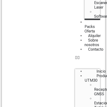
Escane
Laser
Softwa
Packs
Oferta
Alquiler
Sobre
nosotros
Contacto
Inicio
Produ
UTM30
Recept
GNSS
Estacio