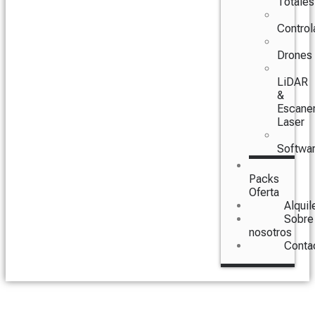
Totales
Control
Drones
LiDAR
&
Escane
Laser
Softwa
Packs
Oferta
Alquil
Sobre
nosotros
Conta