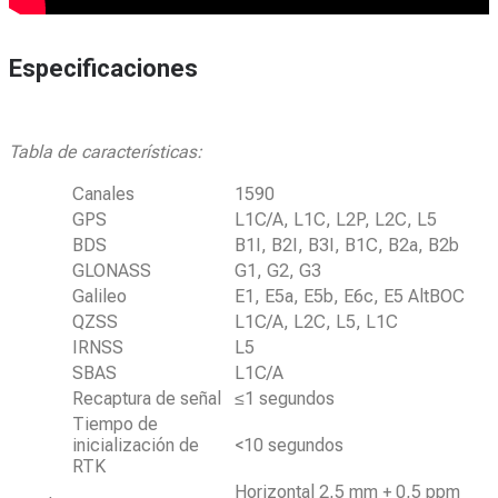
Especificaciones
Tabla de características:
Canales
1590
GPS
L1C/A, L1C, L2P, L2C, L5
BDS
B1I, B2I, B3I, B1C, B2a, B2b
GLONASS
G1, G2, G3
Galileo
E1, E5a, E5b, E6c, E5 AltBOC
QZSS
L1C/A, L2C, L5, L1C
IRNSS
L5
SBAS
L1C/A
Recaptura de señal
≤1 segundos
Tiempo de
inicialización de
<10 segundos
RTK
Horizontal 2,5 mm + 0,5 ppm