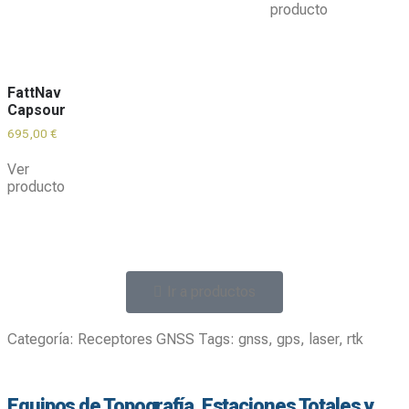
producto
FattNav
Capsour
695,00
€
Ver
producto
Ir a productos
Categoría:
Receptores GNSS
Tags:
gnss
,
gps
,
laser
,
rtk
Equipos de Topografía, Estaciones Totales y