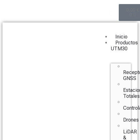
0,00
€
0
Inicio
Productos
UTM30
Recept
GNSS
Estacio
Totales
Control
Drones
LiDAR
&