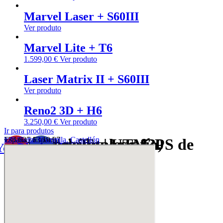
Marvel Laser + S60III
Ver produto
Marvel Lite + T6
1.599,00
€
Ver produto
Laser Matrix II + S60III
Ver produto
Reno2 3D + H6
3.250,00
€
Ver produto
Ir para produtos
Equipos de Topografía, Estaciones Totales y GPS de Alta Precisión | UTM30
12526. La Vilavella. Castellón
España / Espanha
+34 635 63 19 97
info@utm30.com
Youtube
Facebook