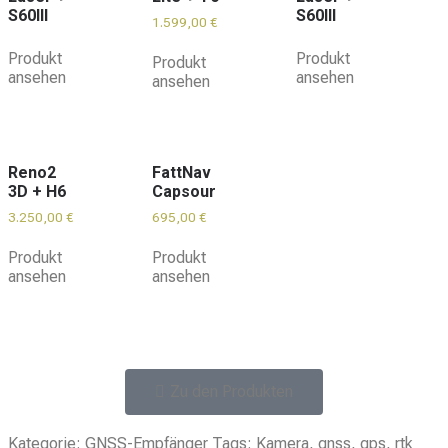
S60III
S60III
1.599,00
€
Produkt
Produkt
Produkt
ansehen
ansehen
ansehen
Reno2
FattNav
3D + H6
Capsour
3.250,00
€
695,00
€
Produkt
Produkt
ansehen
ansehen
Zu den Produkten
Kategorie:
GNSS-Empfänger
Tags:
Kamera
,
gnss
,
gps
,
rtk