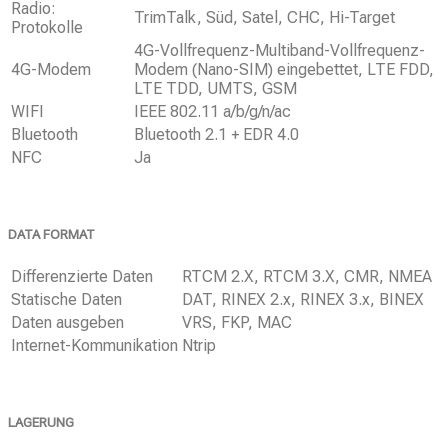
Radio:
TrimTalk, Süd, Satel, CHC, Hi-Target
Protokolle
4G-Vollfrequenz-Multiband-Vollfrequenz-
4G-Modem
Modem (Nano-SIM) eingebettet, LTE FDD,
LTE TDD, UMTS, GSM
WIFI
IEEE 802.11 a/b/g/n/ac
Bluetooth
Bluetooth 2.1 + EDR 4.0
NFC
Ja
DATA FORMAT
Differenzierte Daten
RTCM 2.X, RTCM 3.X, CMR, NMEA
Statische Daten
DAT, RINEX 2.x, RINEX 3.x, BINEX
Daten ausgeben
VRS, FKP, MAC
Internet-Kommunikation
Ntrip
LAGERUNG