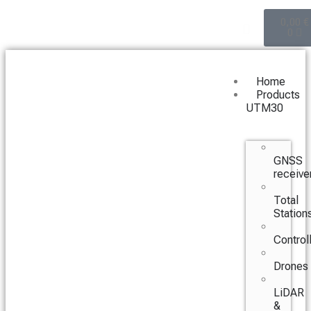
0,00
€
0
Home
Products
UTM30
GNSS
receive
Total
Station
Control
Drones
LiDAR
&