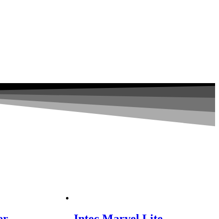
er
Intec Marvel Lite