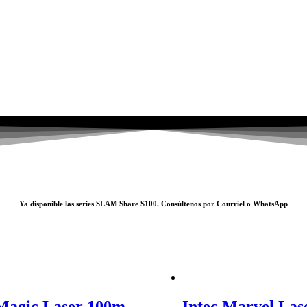
Ya disponible las series SLAM
Share S100
. Consúltenos por
Courriel
o
WhatsApp
 Magic Laser 100m
Intec Marvel Las