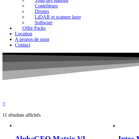
Total des stations
Contrôleurs
Drones
LiDAR et scanner laser
Software
Offre Packs
Location
A propos de nous
Contact
11 résultats affichés
AlphaGEO Matrix VI
Intec