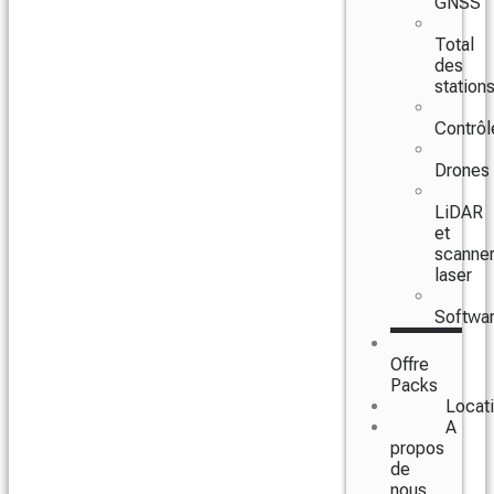
GNSS
Total
des
station
Contrôl
Drones
LiDAR
et
scanne
laser
Softwa
Offre
Packs
Locat
A
propos
de
nous