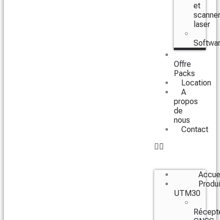
et
scanne
laser
Softwa
Offre
Packs
Location
A
propos
de
nous
Contact
Accue
Produi
UTM30
Récept