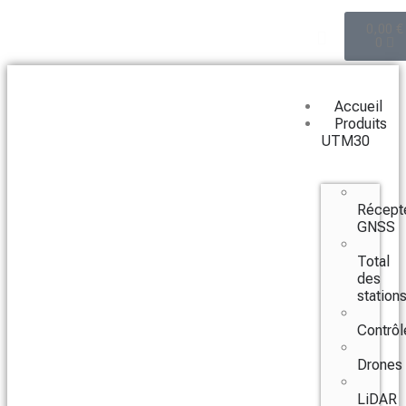
0,00
€
0
Accueil
Produits
UTM30
Récept
GNSS
Total
des
station
Contrôl
Drones
LiDAR