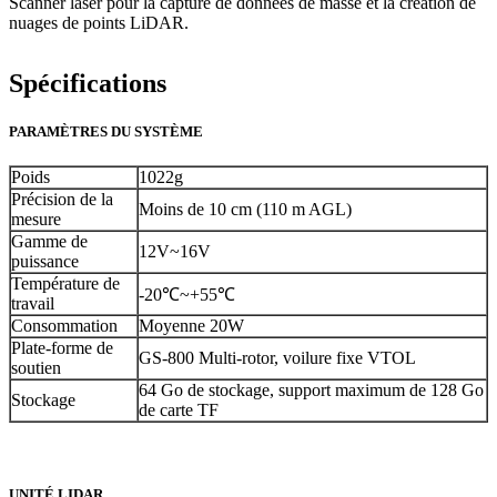
Scanner laser pour la capture de données de masse et la création de
nuages de points LiDAR.
Spécifications
PARAMÈTRES DU SYSTÈME
Poids
1022g
Précision de la
Moins de 10 cm (110 m AGL)
mesure
Gamme de
12V~16V
puissance
Température de
-20℃~+55℃
travail
Consommation
Moyenne 20W
Plate-forme de
GS-800 Multi-rotor, voilure fixe VTOL
soutien
64 Go de stockage, support maximum de 128 Go
Stockage
de carte TF
UNITÉ LIDAR