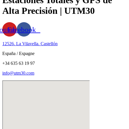
Alta Precisión | UTM30
outube
Facebook
12526. La Vilavella. Castellón
España / Espagne
+34 635 63 19 97
info@utm30.com