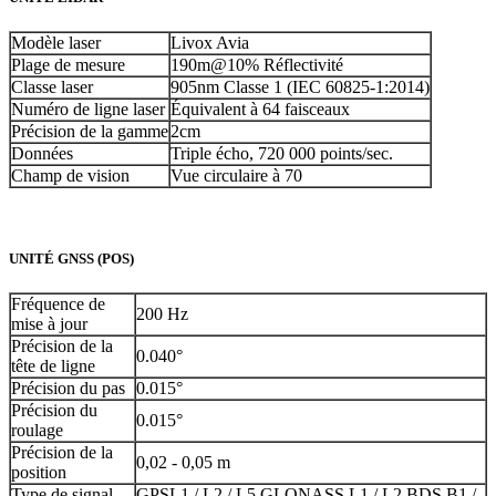
Modèle laser
Livox Avia
Plage de mesure
190m@10% Réflectivité
Classe laser
905nm Classe 1 (IEC 60825-1:2014)
Numéro de ligne laser
Équivalent à 64 faisceaux
Précision de la gamme
2cm
Données
Triple écho, 720 000 points/sec.
Champ de vision
Vue circulaire à 70
UNITÉ GNSS (POS)
Fréquence de
200 Hz
mise à jour
Précision de la
0.040°
tête de ligne
Précision du pas
0.015°
Précision du
0.015°
roulage
Précision de la
0,02 - 0,05 m
position
Type de signal
GPSL1 / L2 / L5 GLONASS L1 / L2 BDS B1 /