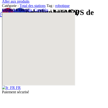
Aller aux produits
Catégorie :
Total des stations
Tag :
robotique
Equipos de Topografía, Estaciones Totales y GPS de Alta Precisión | UTM30
12526. La Vilavella. Castellón
España / Espagne
+34 635 63 19 97
info@utm30.com
Youtube
Facebook
FR
Paiement sécurisé