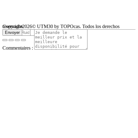
Copyright2026© UTM30 by TOPOcas. Todos los derechos reservados
Demande d'offre
Nom :
Courriel :
Téléphone :
Produit :
Envoyer
Commentaires :