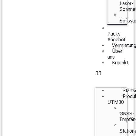
Laser-
Scanne
Softwa
Packs
Angebot
Vermietun
Über
uns
Kontakt
Starts
Produ
UTM30
GNSS-
Empfän
Station