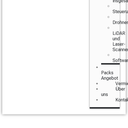
insges
Steuer
Drohne
LiDAR
und
Laser-
Scanne
Softwa
Packs
Angebot
Vermi
Über
uns
Konta