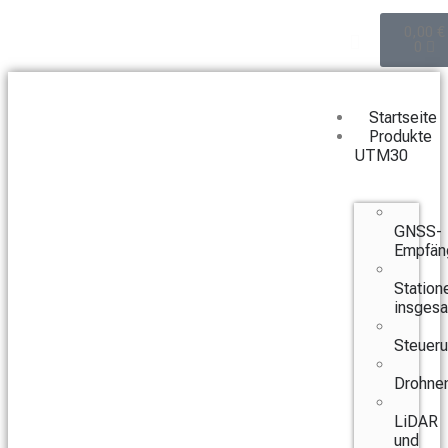
0,00
€
0
Startseite
Produkte
UTM30
GNSS-
Empfän
Station
insges
Steuer
Drohne
LiDAR
und