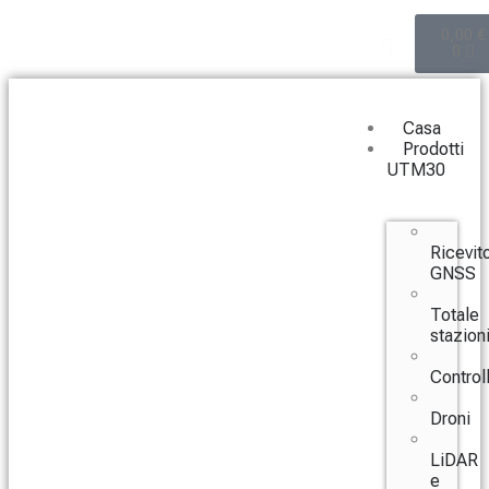
0,00
€
0
Casa
Prodotti
UTM30
Ricevito
GNSS
Totale
stazion
Controll
Droni
LiDAR
e