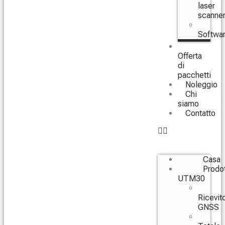
laser
scanne
Softwa
Offerta
di
pacchetti
Noleggio
Chi
siamo
Contatto
Casa
Prodot
UTM30
Ricevito
GNSS