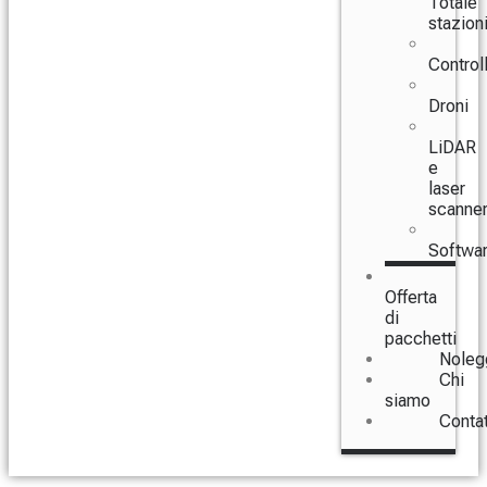
Totale
stazion
Controll
Droni
LiDAR
e
laser
scanne
Softwa
Offerta
di
pacchetti
Noleg
Chi
siamo
Conta