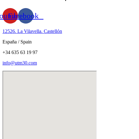
outube
Facebook
12526. La Vilavella. Castellón
España / Spain
+34 635 63 19 97
info@utm30.com