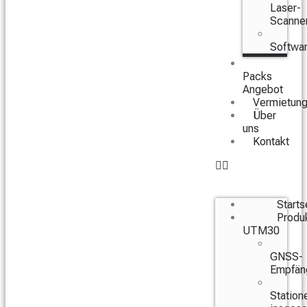
Laser-
Scanne
Softwa
Packs
Angebot
Vermietun
Über
uns
Kontakt
Starts
Produ
UTM30
GNSS-
Empfän
Station