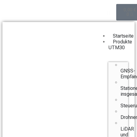
0,00
€
0
Startseite
Produkte
UTM30
GNSS-
Empfän
Station
insges
Steuer
Drohne
LiDAR
und