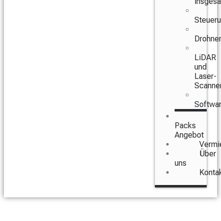
insges
Steuer
Drohne
LiDAR
und
Laser-
Scanne
Softwa
Packs
Angebot
Vermi
Über
uns
Konta