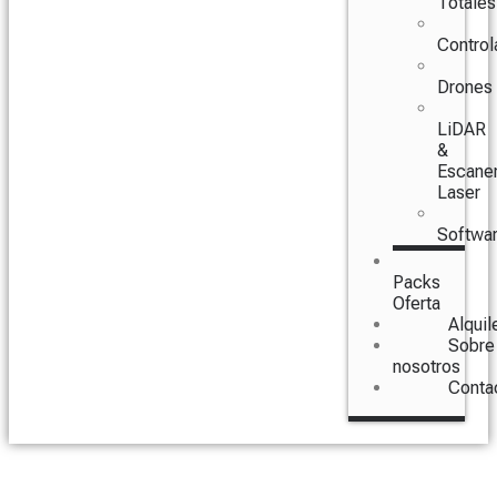
Totales
Control
Drones
LiDAR
&
Escane
Laser
Softwa
Packs
Oferta
Alquil
Sobre
nosotros
Conta