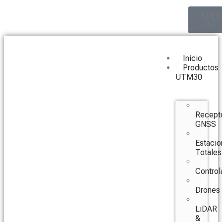
0,00
€
0
Inicio
Productos
UTM30
Recept
GNSS
Estacio
Totales
Control
Drones
LiDAR
&