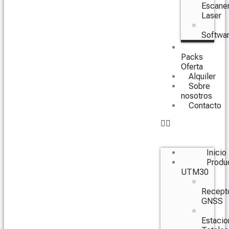
Escane
Laser
Softwa
Packs
Oferta
Alquiler
Sobre
nosotros
Contacto
Inicio
Produ
UTM30
Recept
GNSS
Estacio