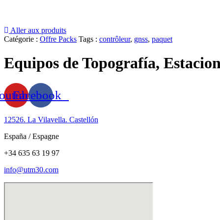
Aller aux produits
Catégorie :
Offre Packs
Tags :
contrôleur
,
gnss
,
paquet
Equipos de Topografía, Estacion
outube
Facebook
12526. La Vilavella. Castellón
España / Espagne
+34 635 63 19 97
info@utm30.com