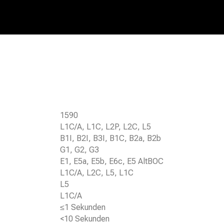
1590
L1C/A, L1C, L2P, L2C, L5
B1I, B2I, B3I, B1C, B2a, B2b
G1, G2, G3
E1, E5a, E5b, E6c, E5 AltBOC
L1C/A, L2C, L5, L1C
L5
L1C/A
≤1 Sekunden
<10 Sekunden