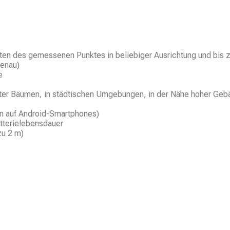
aten des gemessenen Punktes in beliebiger Ausrichtung und bis 
genau)
e
er Bäumen, in städtischen Umgebungen, in der Nähe hoher Geb
on auf Android-Smartphones)
atterielebensdauer
zu 2 m)