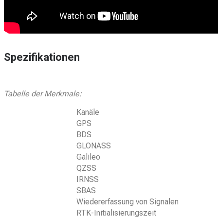
Spezifikationen
Tabelle der Merkmale:
Kanäle
GPS
BDS
GLONASS
Galileo
QZSS
IRNSS
SBAS
Wiedererfassung von Signalen
RTK-Initialisierungszeit