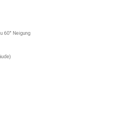
zu 60° Neigung
äude)