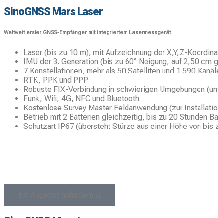
SinoGNSS Mars Laser
Weltweit erster GNSS-Empfänger mit integriertem Lasermessgerät
Laser (bis zu 10 m), mit Aufzeichnung der X,Y,Z-Koordin
IMU der 3. Generation (bis zu 60° Neigung, auf 2,50 cm 
7 Konstellationen, mehr als 50 Satelliten und 1.590 Kanäl
RTK, PPK und PPP
Robuste FIX-Verbindung in schwierigen Umgebungen (unt
Funk, Wifi, 4G, NFC und Bluetooth
Kostenlose Survey Master Feldanwendung (zur Installati
Betrieb mit 2 Batterien gleichzeitig, bis zu 20 Stunden B
Schutzart IP67 (übersteht Stürze aus einer Höhe von bis 
Ein Angebot anfordern