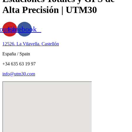
Alta Precisión | UTM30
outube
Facebook
12526. La Vilavella. Castellón
España / Spain
+34 635 63 19 97
info@utm30.com