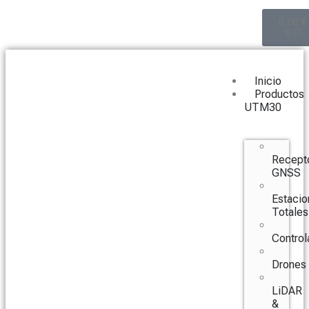
0,00
€
0
Inicio
Productos
UTM30
Recept
GNSS
Estacio
Totales
Control
Drones
LiDAR
&