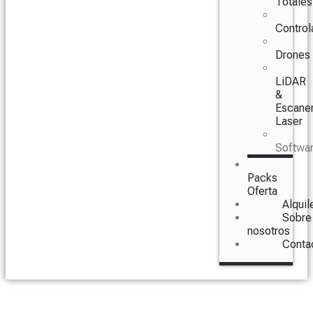
Totales
Control
Drones
LiDAR
&
Escane
Laser
Softwa
Packs
Oferta
Alquil
Sobre
nosotros
Conta