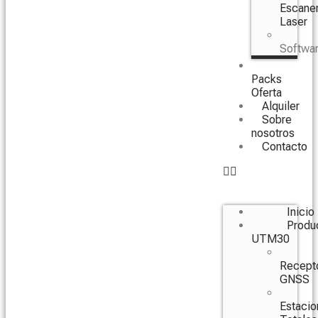
Escane
Laser
Softwa
Packs
Oferta
Alquiler
Sobre
nosotros
Contacto
Inicio
Produ
UTM30
Recept
GNSS
Estacio