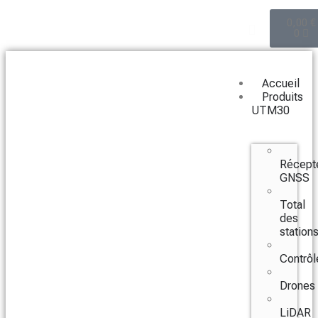
0,00
€
0
Accueil
Produits
UTM30
Récept
GNSS
Total
des
station
Contrôl
Drones
LiDAR