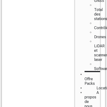
GNSS
Total
des
station
Contrôl
Drones
LiDAR
et
scanne
laser
Softwa
Offre
Packs
Locat
A
propos
de
nous