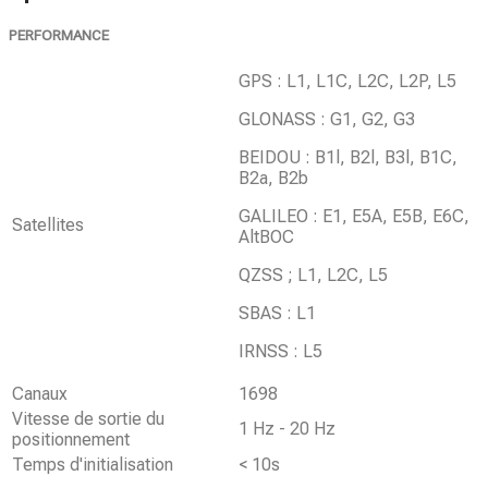
PERFORMANCE
GPS : L1, L1C, L2C, L2P, L5
GLONASS : G1, G2, G3
BEIDOU : B1l, B2l, B3l, B1C,
B2a, B2b
GALILEO : E1, E5A, E5B, E6C,
Satellites
AltBOC
QZSS ; L1, L2C, L5
SBAS : L1
IRNSS : L5
Canaux
1698
Vitesse de sortie du
1 Hz - 20 Hz
positionnement
Temps d'initialisation
< 10s