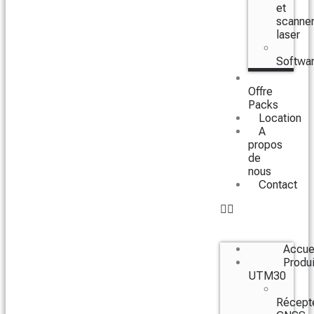
et
scanne
laser
Softwa
Offre
Packs
Location
A
propos
de
nous
Contact
Accue
Produi
UTM30
Récept