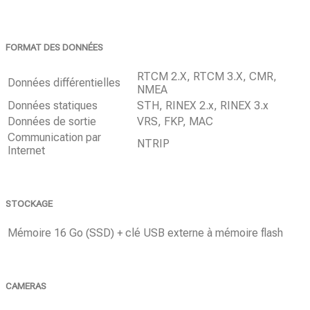
FORMAT DES DONNÉES
RTCM 2.X, RTCM 3.X, CMR,
Données différentielles
NMEA
Données statiques
STH, RINEX 2.x, RINEX 3.x
Données de sortie
VRS, FKP, MAC
Communication par
NTRIP
Internet
STOCKAGE
Mémoire
16 Go (SSD) + clé USB externe à mémoire flash
CAMERAS