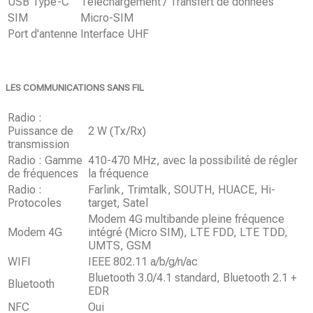
USB Type-C
Téléchargement / Transfert de données
SIM
Micro-SIM
Port d'antenne
Interface UHF
LES COMMUNICATIONS SANS FIL
Radio :
Puissance de
2 W (Tx/Rx)
transmission
Radio : Gamme
410-470 MHz, avec la possibilité de régler
de fréquences
la fréquence
Radio :
Farlink, Trimtalk, SOUTH, HUACE, Hi-
Protocoles
target, Satel
Modem 4G multibande pleine fréquence
Modem 4G
intégré (Micro SIM), LTE FDD, LTE TDD,
UMTS, GSM
WIFI
IEEE 802.11 a/b/g/n/ac
Bluetooth 3.0/4.1 standard, Bluetooth 2.1 +
Bluetooth
EDR
NFC
Oui