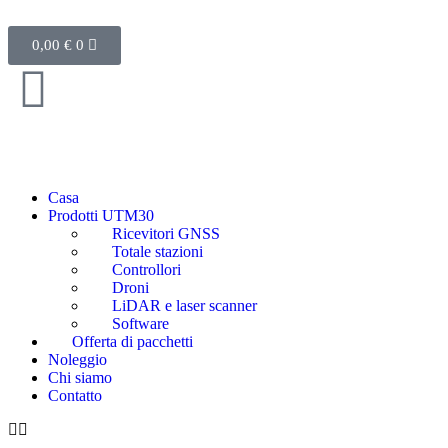
0,00
€
0
Casa
Prodotti UTM30
Ricevitori GNSS
Totale stazioni
Controllori
Droni
LiDAR e laser scanner
Software
Offerta di pacchetti
Noleggio
Chi siamo
Contatto