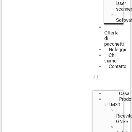
laser
scanne
Softwa
Offerta
di
pacchetti
Noleggio
Chi
siamo
Contatto
Casa
Prodot
UTM30
Ricevito
GNSS