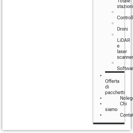
Totale
stazion
Controll
Droni
LiDAR
e
laser
scanne
Softwa
Offerta
di
pacchetti
Noleg
Chi
siamo
Conta