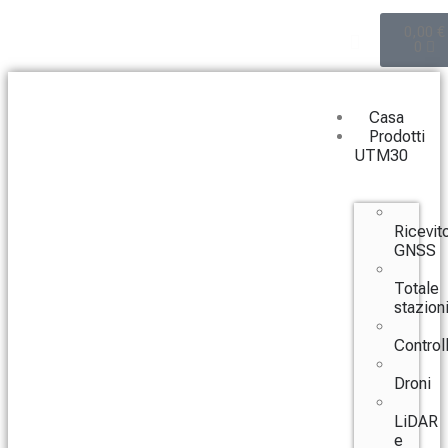
0,00
€
0
Casa
Prodotti
UTM30
Ricevito
GNSS
Totale
stazion
Controll
Droni
LiDAR
e