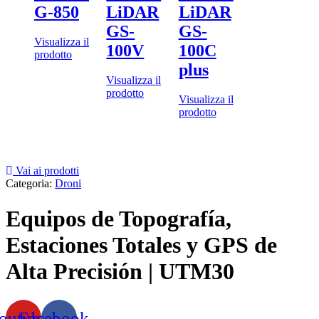
G-850
LiDAR
LiDAR
GS-
GS-
Visualizza il
100V
100C
prodotto
plus
Visualizza il
prodotto
Visualizza il
prodotto
Vai ai prodotti
Categoria:
Droni
Equipos de Topografía,
Estaciones Totales y GPS de
Alta Precisión | UTM30
outube
Facebook