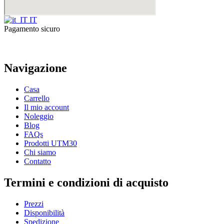
IT
Pagamento sicuro
Navigazione
Casa
Carrello
Il mio account
Noleggio
Blog
FAQs
Prodotti UTM30
Chi siamo
Contatto
Termini e condizioni di acquisto
Prezzi
Disponibilità
Spedizione