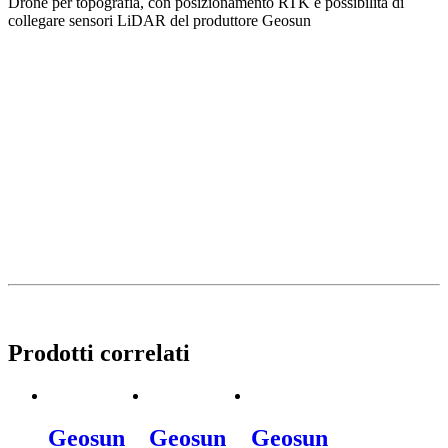
Drone per topografia, con posizionamento RTK e possibilità di
collegare sensori LiDAR del produttore Geosun
Prodotti correlati
Geosun
Geosun
Geosun