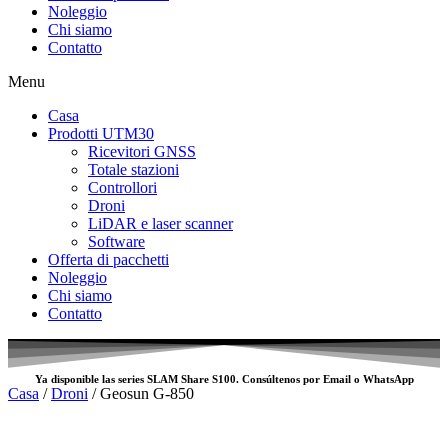
Noleggio
Chi siamo
Contatto
Menu
Casa
Prodotti UTM30
Ricevitori GNSS
Totale stazioni
Controllori
Droni
LiDAR e laser scanner
Software
Offerta di pacchetti
Noleggio
Chi siamo
Contatto
Ya disponible las series SLAM
Share S100
. Consúltenos por
Email
o
WhatsApp
Casa
/
Droni
/ Geosun G-850