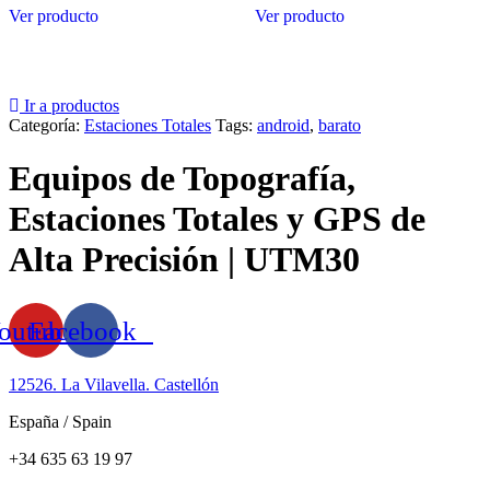
Ver producto
Ver producto
Ir a productos
Categoría:
Estaciones Totales
Tags:
android
,
barato
Equipos de Topografía,
Estaciones Totales y GPS de
Alta Precisión | UTM30
outube
Facebook
12526. La Vilavella. Castellón
España / Spain
+34 635 63 19 97