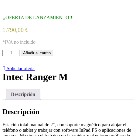
¡¡OFERTA DE LANZAMIENTO!!
1.790,00
€
*IVA no incluido
Intec
Añadir al carrito
Ranger
M
cantidad
Solicitar oferta
Intec Ranger M
Descripción
Descripción
Estación total manual de 2″, con soporte magnético para alojar el
teléfono o tablet y trabajar con software InPad FS o aplicaciones de
terceros. Maximiza el trabajo con la rapidez y el entorno gráfico de