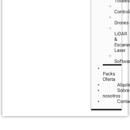
Totales
Control
Drones
LiDAR
&
Escane
Laser
Softwa
Packs
Oferta
Alquil
Sobre
nosotros
Conta