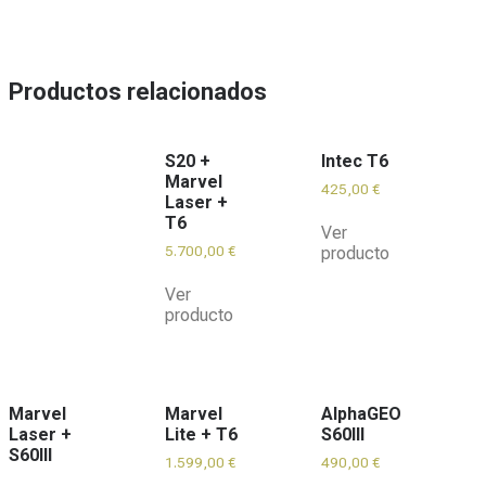
Productos relacionados
S20 +
Intec T6
Marvel
425,00
€
Laser +
T6
Ver
5.700,00
€
producto
Ver
producto
Marvel
Marvel
AlphaGEO
Laser +
Lite + T6
S60III
S60III
1.599,00
€
490,00
€