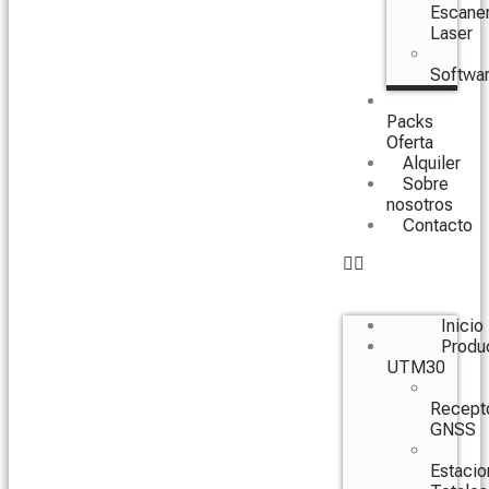
Escane
Laser
Softwa
Packs
Oferta
Alquiler
Sobre
nosotros
Contacto
Inicio
Produ
UTM30
Recept
GNSS
Estacio