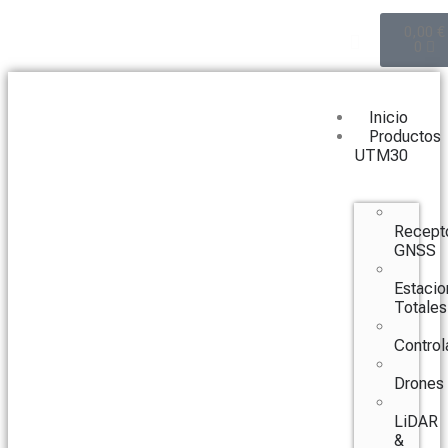
0,00
€
0
Inicio
Productos
UTM30
Recept
GNSS
Estacio
Totales
Control
Drones
LiDAR
&