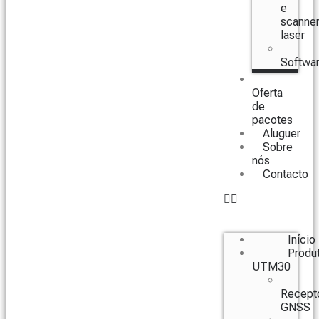
e
scanne
laser
Softwa
Oferta
de
pacotes
Aluguer
Sobre
nós
Contacto
Início
Produ
UTM30
Recept
GNSS