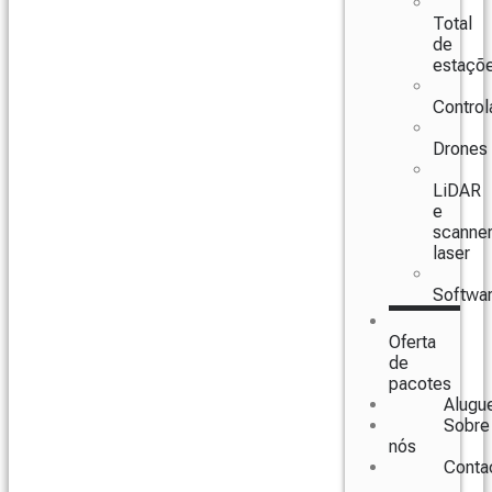
Total
de
estaçõ
Control
Drones
LiDAR
e
scanne
laser
Softwa
Oferta
de
pacotes
Alugu
Sobre
nós
Conta