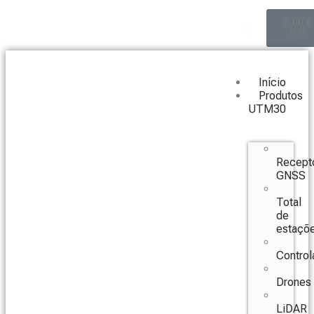
0,00
€
0
Início
Produtos
UTM30
Recept
GNSS
Total
de
estaçõ
Control
Drones
LiDAR