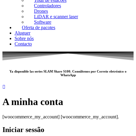
Total de estações
Controladores
Drones
LiDAR e scanner laser
Software
Oferta de pacotes
Aluguer
Sobre nós
Contacto
Ya disponible las series SLAM
Share S100
. Consúltenos por
Correio eletrónico
o
WhatsApp
A minha conta
[woocommerce_my_account] [woocommerce_my_account].
Iniciar sessão