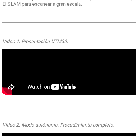
El SLAM para escanear a gran escala.
Video 1. Presentación UTM30:
Video 2. Modo autónomo. Procedimiento completo: