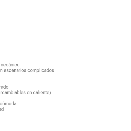
 mecánico
en escenarios complicados
grado
ercambiables en caliente)
a cómoda
ad