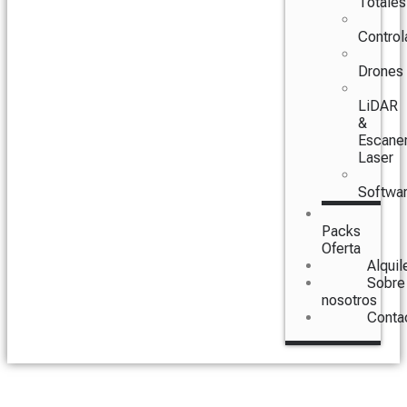
Totales
Control
Drones
LiDAR
&
Escane
Laser
Softwa
Packs
Oferta
Alquil
Sobre
nosotros
Conta