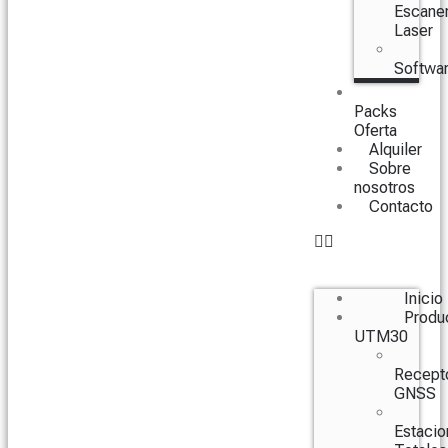
Escane
Laser
Softwa
Packs
Oferta
Alquiler
Sobre
nosotros
Contacto
Inicio
Produ
UTM30
Recept
GNSS
Estacio