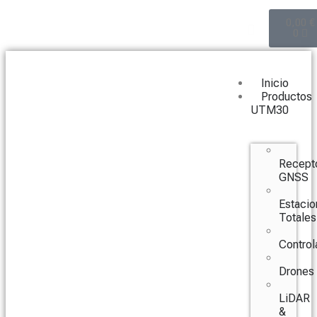
0,00
€
0
Inicio
Productos
UTM30
Recept
GNSS
Estacio
Totales
Control
Drones
LiDAR
&