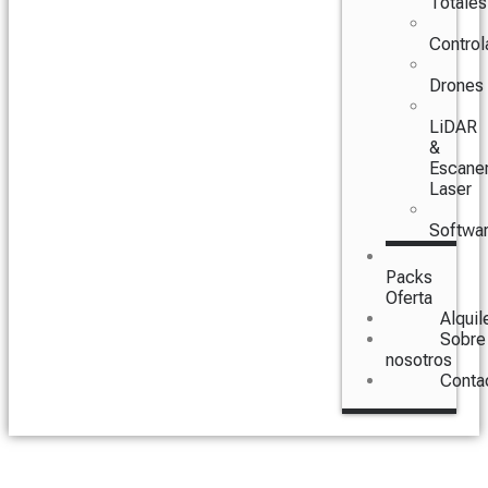
Totales
Control
Drones
LiDAR
&
Escane
Laser
Softwa
Packs
Oferta
Alquil
Sobre
nosotros
Conta