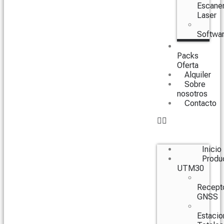
Escane
Laser
Softwa
Packs
Oferta
Alquiler
Sobre
nosotros
Contacto
Inicio
Produ
UTM30
Recept
GNSS
Estacio