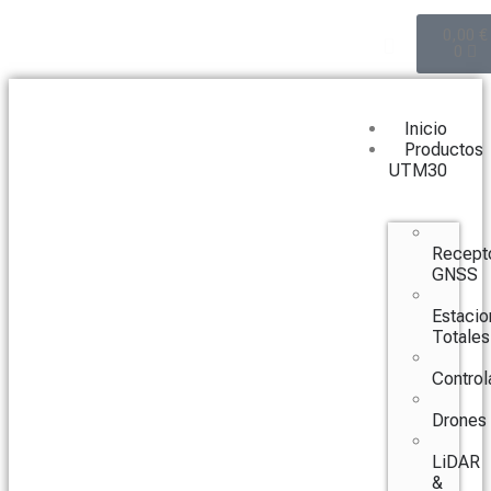
0,00
€
0
Inicio
Productos
UTM30
Recept
GNSS
Estacio
Totales
Control
Drones
LiDAR
&