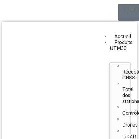
0,00
€
0
Accueil
Produits
UTM30
Récept
GNSS
Total
des
station
Contrôl
Drones
LiDAR