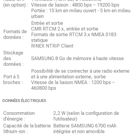
(en option) :
Vitesse de liaison : 4800 bps ~ 19200 bps
Portée : 15 km en milieu ouvert - 5 km en milieu
urbain
Entrée et sortie
CMR RTCM 2.x, entrée et sortie
Formats de
Formats de sortie RTCM 3.x NMEA 0183
données :
statique
RINEX NTRIP Client
Stockage
des
SAMSUNG 8 Go de mémoire à haute vitesse
données :
Possibilité de se connecter à une radio externe
Port à 5
et à une alimentation externe, sortie
broches :
Vitesse de la liaison NMEA : 1200 bps ~
460800 bps
DONNÉES ÉLECTRIQUES
Consommation
2,2 W (selon la configuration de
d'énergie :
l'utilisateur)
Capacité de la batterie
Batterie SAMSUNG 6700 mAh
lithium-ion :
intégrée et non amovible