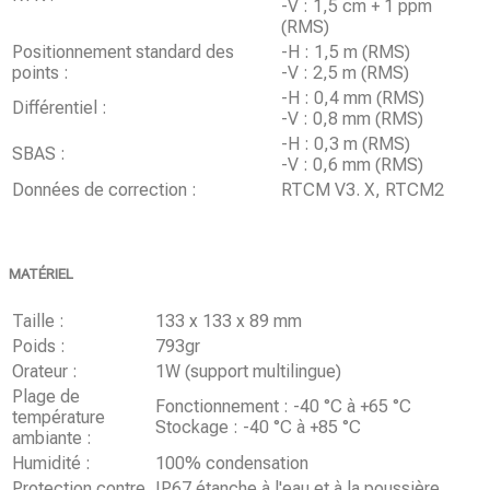
-V : 1,5 cm + 1 ppm
(RMS)
Positionnement standard des
-H : 1,5 m (RMS)
points :
-V : 2,5 m (RMS)
-H : 0,4 mm (RMS)
Différentiel :
-V : 0,8 mm (RMS)
-H : 0,3 m (RMS)
SBAS :
-V : 0,6 mm (RMS)
Données de correction :
RTCM V3. X, RTCM2
MATÉRIEL
Taille :
133 x 133 x 89 mm
Poids :
793gr
Orateur :
1W (support multilingue)
Plage de
Fonctionnement : -40 °C à +65 °C
température
Stockage : -40 °C à +85 °C
ambiante :
Humidité :
100% condensation
Protection contre
IP67 étanche à l'eau et à la poussière,