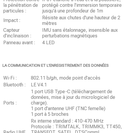
la pénétration de
protégé contre l'immersion temporaire
particules :
jusqu'à une profondeur de 1m
Résiste aux chutes d'une hauteur de 2
Impact :
mètres
Capteur
IMU sans étalonnage, insensible aux
d'inclinaison :
perturbations magnétiques
Panneau avant :
4 LED
LA COMMUNICATION ET L'ENREGISTREMENT DES DONNÉES
Wi-Fi :
802.11 b/g/n, mode point d'accès
Bluetooth :
LE V4.1
1 port USB Type-C (téléchargement de
données, mise à jour du micrologiciel de
Ports :
charge).
1 port d'antenne UHF (TNC femelle)
1 port à 5 broches
Rx interne standard : 410-470 MHz
Protocole : TRIMTALK, TRIMMK3, TT450,
Radio UHF
TRANSEOT, SATEL, DTSCommL