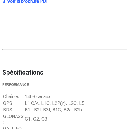
⤓ Voir la brochure PDF
Spécifications
PERFORMANCE
Chaînes :
1408 canaux
GPS :
L1 C/A, L1C, L2P(Y), L2C, L5
BDS :
B1l, B2l, B3l, B1C, B2a, B2b
GLONASS
G1, G2, G3
:
GALILEO