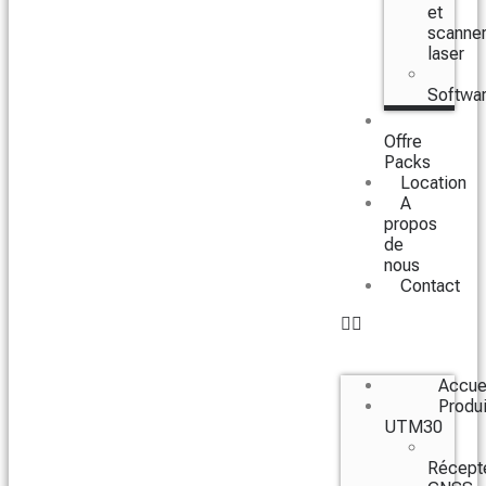
et
scanne
laser
Softwa
Offre
Packs
Location
A
propos
de
nous
Contact
Accue
Produi
UTM30
Récept