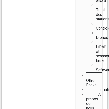
GNSS
Total
des
station
Contrôl
Drones
LiDAR
et
scanne
laser
Softwa
Offre
Packs
Locat
A
propos
de
nous