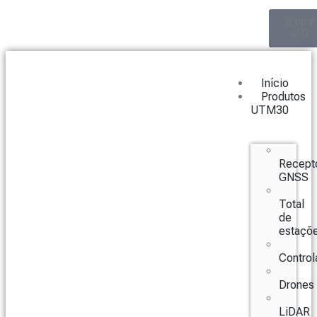
0,00
€
0
Início
Produtos
UTM30
Recept
GNSS
Total
de
estaçõ
Control
Drones
LiDAR