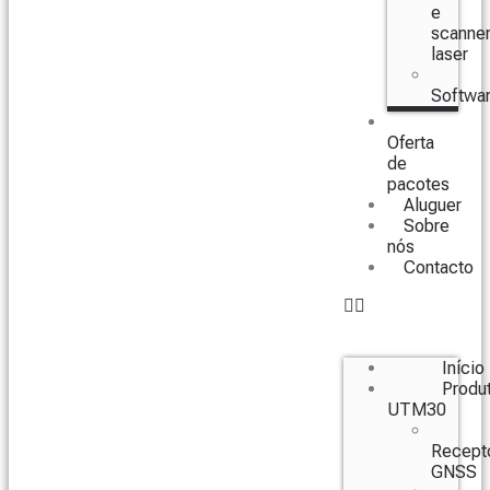
e
scanne
laser
Softwa
Oferta
de
pacotes
Aluguer
Sobre
nós
Contacto
Início
Produ
UTM30
Recept
GNSS