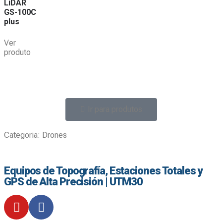
LiDAR
GS-100C
plus
Ver
produto
Ir para produtos
Categoria:
Drones
Equipos de Topografía, Estaciones Totales y
GPS de Alta Precisión | UTM30