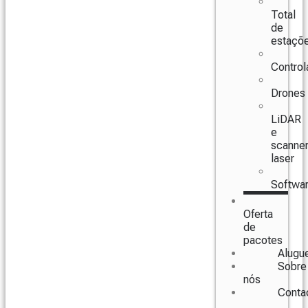
Total
de
estaçõ
Control
Drones
LiDAR
e
scanne
laser
Softwa
Oferta
de
pacotes
Alugu
Sobre
nós
Conta