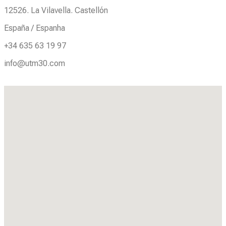
12526. La Vilavella. Castellón
España / Espanha
+34 635 63 19 97
info@utm30.com