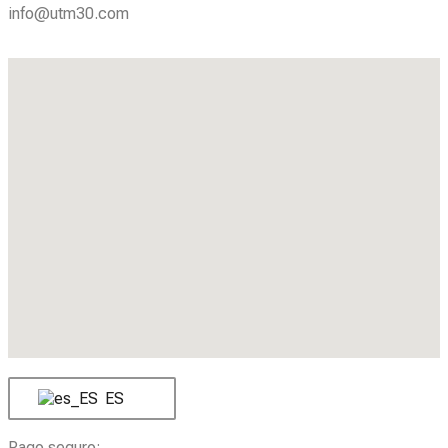
info@utm30.com
ES
Pago seguro: