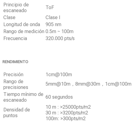
Principio de
ToF
escaneado
Clase
Clase I
Longitud de onda
905 nm
Rango de medición
0.5m ~ 100m
Frecuencia
320.000 pts/s
RENDIMIENTO
Precisión
1cm@100m
Rango de
5mm@10m，8mm@30m，1cm@100m
precisiones
Tiempo mínimo de
60 segundos
escaneado
10 m : >25000pts/m2
Densidad de
30 m : >3200pts/m2
puntos
100m: >300pts/m2