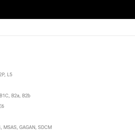
2P, L5
 B1C, B2a, B2b
E6
S, MSAS, GAGAN, SDCM