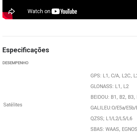
Especificações
DESEMPENHO
GPS: L1, C/A, L2C, L
GLONASS: L1, L2
BEIDOU: B1, B2, B3,
Satélites
GALILEU:O/E5a/E5b/
QZSS; L1/L2/L5/L6
SBAS: WAAS, EGNO