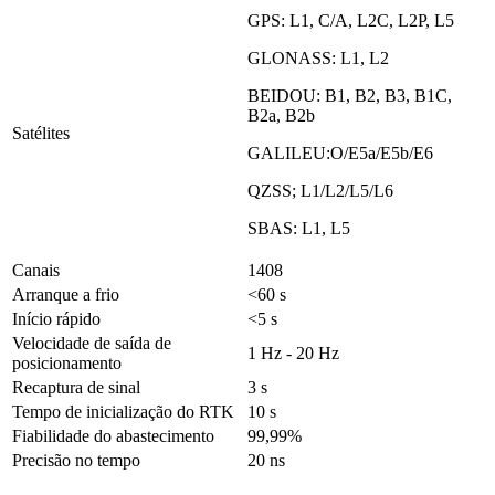
GPS: L1, C/A, L2C, L2P, L5
GLONASS: L1, L2
BEIDOU: B1, B2, B3, B1C,
B2a, B2b
Satélites
GALILEU:O/E5a/E5b/E6
QZSS; L1/L2/L5/L6
SBAS: L1, L5
Canais
1408
Arranque a frio
<60 s
Início rápido
<5 s
Velocidade de saída de
1 Hz - 20 Hz
posicionamento
Recaptura de sinal
3 s
Tempo de inicialização do RTK
10 s
Fiabilidade do abastecimento
99,99%
Precisão no tempo
20 ns