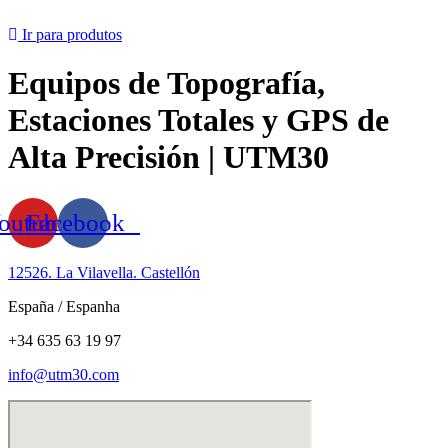
Ir para produtos
Equipos de Topografía,
Estaciones Totales y GPS de
Alta Precisión | UTM30
outube
Facebook
12526. La Vilavella. Castellón
España / Espanha
+34 635 63 19 97
info@utm30.com