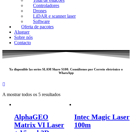
Total de estações
Controladores
Drones
LiDAR e scanner laser
Software
Oferta de pacotes
Aluguer
Sobre nós
Contacto
Ya disponible las series SLAM
Share S100
. Consúltenos por
Correio eletrónico
o
WhatsApp
A mostrar todos os 5 resultados
AlphaGEO
Intec Magic Laser
Matrix VI Laser
100m