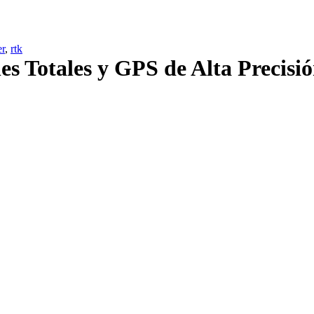
er
,
rtk
es Totales y GPS de Alta Precis