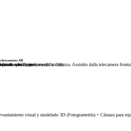
picchettamento AR
i punti e per l'appostamento a distanza. Assistito dalla telecamera fronta
ontale e inferiore
bienti urbani, vicino a edifici alti)
inate, misurazioni, ecc.)
vantamiento visual y modelado 3D (Fotogrametría) + Cámara para re