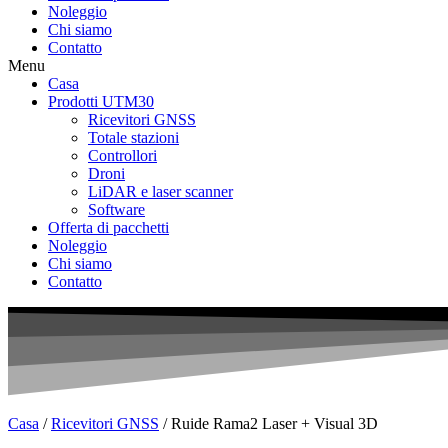
Noleggio
Chi siamo
Contatto
Menu
Casa
Prodotti UTM30
Ricevitori GNSS
Totale stazioni
Controllori
Droni
LiDAR e laser scanner
Software
Offerta di pacchetti
Noleggio
Chi siamo
Contatto
Casa
/
Ricevitori GNSS
/ Ruide Rama2 Laser + Visual 3D