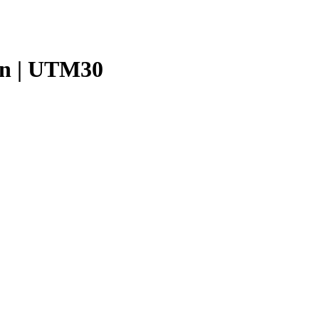
ión | UTM30