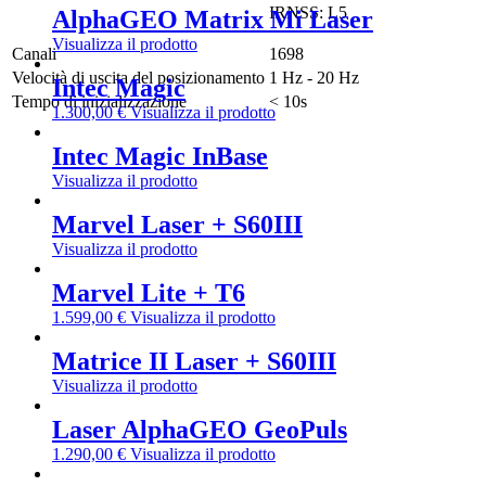
IRNSS: L5
AlphaGEO Matrix Mi Laser
Visualizza il prodotto
Canali
1698
Velocità di uscita del posizionamento
1 Hz - 20 Hz
Intec Magic
Tempo di inizializzazione
< 10s
1.300,00
€
Visualizza il prodotto
Intec Magic InBase
Visualizza il prodotto
Marvel Laser + S60III
Visualizza il prodotto
Marvel Lite + T6
1.599,00
€
Visualizza il prodotto
Matrice II Laser + S60III
Visualizza il prodotto
Laser AlphaGEO GeoPuls
1.290,00
€
Visualizza il prodotto