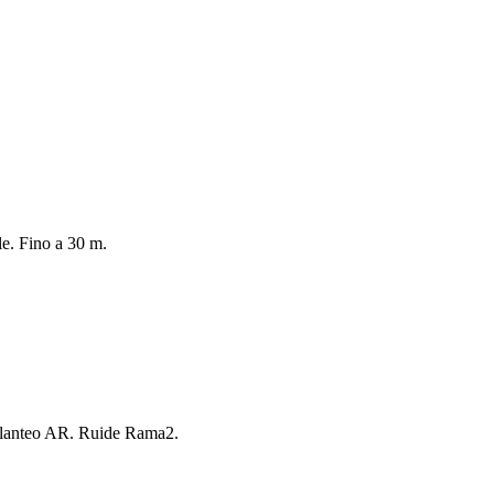
le. Fino a 30 m.
planteo AR. Ruide Rama2.